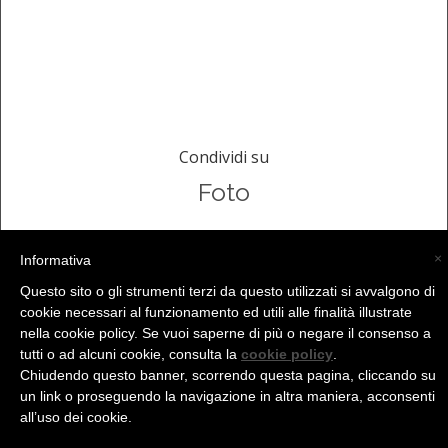
Condividi su
Foto
×
Informativa
Questo sito o gli strumenti terzi da questo utilizzati si avvalgono di
(C) La Valtellina - info@la-valtellina.com -
cookie necessari al funzionamento ed utili alle finalità illustrate
nella cookie policy. Se vuoi saperne di più o negare il consenso a
tutti o ad alcuni cookie, consulta la
cookie policy
.
Chiudendo questo banner, scorrendo questa pagina, cliccando su
un link o proseguendo la navigazione in altra maniera, acconsenti
all’uso dei cookie.