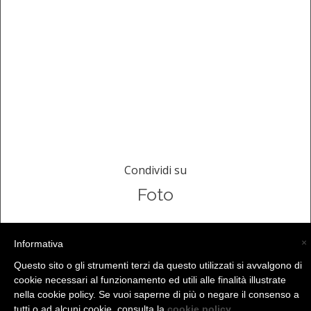
Condividi su
Foto
×
Informativa
(C) La Valtellina - info@la-valtellina.com -
Questo sito o gli strumenti terzi da questo utilizzati si avvalgono di
cookie necessari al funzionamento ed utili alle finalità illustrate
nella cookie policy. Se vuoi saperne di più o negare il consenso a
tutti o ad alcuni cookie, consulta la
cookie policy
.