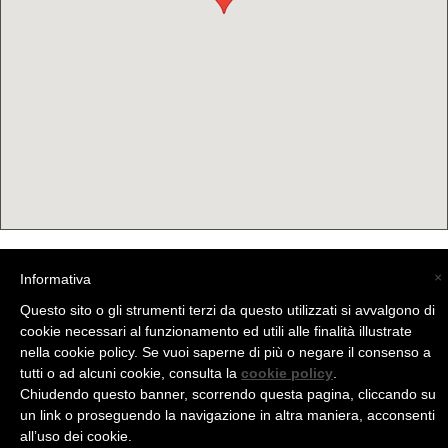
×
Informativa
(C) La Valtellina - info@la-valtellina.com -
Questo sito o gli strumenti terzi da questo utilizzati si avvalgono di
cookie necessari al funzionamento ed utili alle finalità illustrate
nella cookie policy. Se vuoi saperne di più o negare il consenso a
tutti o ad alcuni cookie, consulta la
cookie policy
.
Chiudendo questo banner, scorrendo questa pagina, cliccando su
un link o proseguendo la navigazione in altra maniera, acconsenti
all’uso dei cookie.