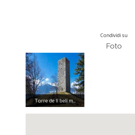
Condividi su
Foto
Torre de li beli m...