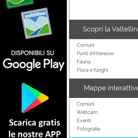
Scopri la Valtelli
Comuni
Punti d'interesse
Fauna
Flora e funghi
Mappe interattiv
Comuni
Webcam
Eventi
Fotografie