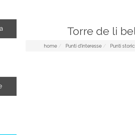
na
Torre de li bel
home
Punti d'interesse
Punti storic
e