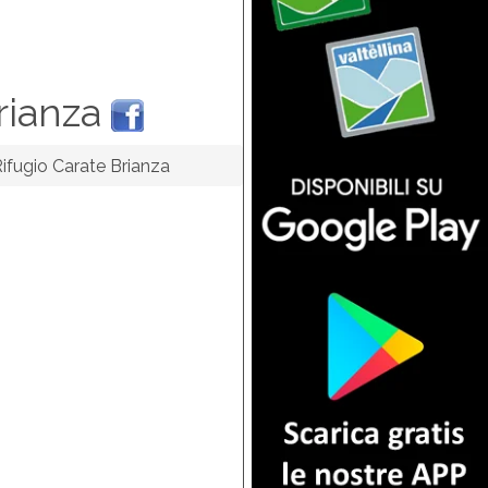
Brianza
ifugio Carate Brianza