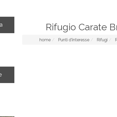
na
Rifugio Carate 
home
Punti d'interesse
Rifugi
R
e