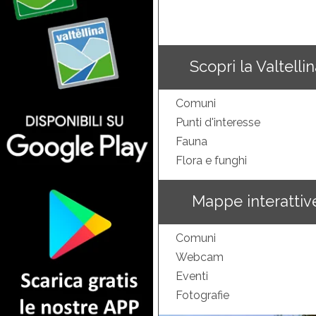
Scopri la Valtelli
Comuni
Punti d'interesse
Fauna
Flora e funghi
Mappe interattiv
Comuni
Webcam
Eventi
Fotografie