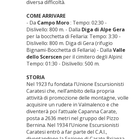
diversa difficoltà.
COME ARRIVARE
- Da
Campo Moro
: Tempo: 02:30 -
Dislivello: 800 m. - Dalla
Diga di Alpe Gera
per la bocchetta di Fellaria: Tempo: 3:30 -
Dislivello: 800 m. Diga di Gera (rifugio
Bignami-Bocchetta di Fellaria) - Dalla
Valle
dello Scerscen
per il cimitero degli Alpini:
Tempo: 01:30 - Dislivello: 500 m.
STORIA
Nel 1923 fu fondata l’Unione Escursionisti
Caratesi che, nell’ambito della propria
attività di promozione delle montagne, volle
acquisire un rudere in Valmalenco e che
diventerà poi l’attuale Capanna Carate,
posta a 2636 metri nel gruppo del Pizzo
Bernina. Nel 1934 l’Unione Escursionisti
Caratesi entrò a far parte del C.A.I.,
diventandone la Sezione di Carate Brianza.