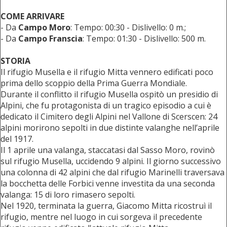
COME ARRIVARE
- Da
Campo Moro
: Tempo: 00:30 - Dislivello: 0 m.;
- Da
Campo Franscia
: Tempo: 01:30 - Dislivello: 500 m.
STORIA
Il rifugio Musella e il rifugio Mitta vennero edificati poco
prima dello scoppio della Prima Guerra Mondiale.
Durante il conflitto il rifugio Musella ospitò un presidio di
Alpini, che fu protagonista di un tragico episodio a cui è
dedicato il Cimitero degli Alpini nel Vallone di Scerscen: 24
alpini morirono sepolti in due distinte valanghe nell’aprile
del 1917.
Il 1 aprile una valanga, staccatasi dal Sasso Moro, rovinò
sul rifugio Musella, uccidendo 9 alpini. Il giorno successivo
una colonna di 42 alpini che dal rifugio Marinelli traversava
la bocchetta delle Forbici venne investita da una seconda
valanga: 15 di loro rimasero sepolti.
Nel 1920, terminata la guerra, Giacomo Mitta ricostruì il
rifugio, mentre nel luogo in cui sorgeva il precedente