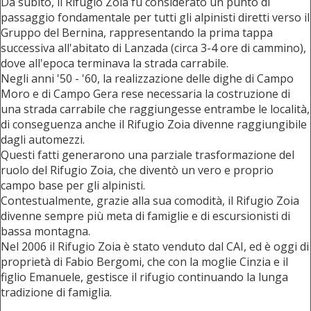
Da subito, il Rifugio Zoia fu considerato un punto di
passaggio fondamentale per tutti gli alpinisti diretti verso il
Gruppo del Bernina, rappresentando la prima tappa
successiva all'abitato di Lanzada (circa 3-4 ore di cammino),
dove all'epoca terminava la strada carrabile.
Negli anni '50 - '60, la realizzazione delle dighe di Campo
Moro e di Campo Gera rese necessaria la costruzione di
una strada carrabile che raggiungesse entrambe le località,
di conseguenza anche il Rifugio Zoia divenne raggiungibile
dagli automezzi.
Questi fatti generarono una parziale trasformazione del
ruolo del Rifugio Zoia, che diventò un vero e proprio
campo base per gli alpinisti.
Contestualmente, grazie alla sua comodità, il Rifugio Zoia
divenne sempre più meta di famiglie e di escursionisti di
bassa montagna.
Nel 2006 il Rifugio Zoia è stato venduto dal CAI, ed è oggi di
proprietà di Fabio Bergomi, che con la moglie Cinzia e il
figlio Emanuele, gestisce il rifugio continuando la lunga
tradizione di famiglia.