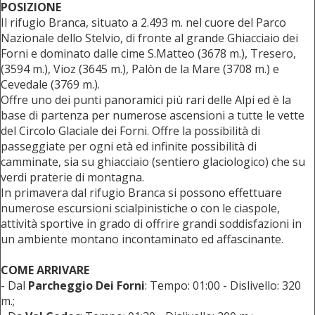
POSIZIONE
Il rifugio Branca, situato a 2.493 m. nel cuore del Parco
Nazionale dello Stelvio, di fronte al grande Ghiacciaio dei
Forni e dominato dalle cime S.Matteo (3678 m.), Tresero,
(3594 m.), Vioz (3645 m.), Palòn de la Mare (3708 m.) e
Cevedale (3769 m.).
Offre uno dei punti panoramici più rari delle Alpi ed è la
base di partenza per numerose ascensioni a tutte le vette
del Circolo Glaciale dei Forni. Offre la possibilità di
passeggiate per ogni età ed infinite possibilità di
camminate, sia su ghiacciaio (sentiero glaciologico) che su
verdi praterie di montagna.
In primavera dal rifugio Branca si possono effettuare
numerose escursioni scialpinistiche o con le ciaspole,
attività sportive in grado di offrire grandi soddisfazioni in
un ambiente montano incontaminato ed affascinante.
COME ARRIVARE
- Dal
Parcheggio Dei Forni
: Tempo: 01:00 - Dislivello: 320
m.;