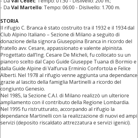
- Da
Val Cedec
: Tempo: 01:30 - Dislivello: 200 m.;
- Da
Val Martello
: Tempo: 06:00 - Dislivello: 1.700 m.
STORIA
Il rifugio C. Branca è stato costruito tra il 1932 e il 1934 dal
Club Alpino Italiano – Sezione di Milano a seguito di
donazione della signora Giuseppina Branca in ricordo del
fratello avv. Cesare, appassionato e valente alpinista.
Progettato dall’Ing. Cesare De Micheli, fu collocato su un
pianoro scelto dal Capo Guide Giuseppe Tuana di Bormio e
dalla Guide Alpine di Valfurva Erminio Confortola e Felice
Alberti. Nel 1978 al rifugio venne aggiunta una dependance
grazie al lascito della famiglia Martinelli a ricordo del
congiunto Genesio.
Nel 1985, la Sezione C.A.I. di Milano realizzò un ulteriore
ampliamento con il contributo della Regione Lombardia.
Nel 1995 fu ristrutturato, accorpando al rifugio la
dependance Martinelli con la realizzazione di nuovi ed ampi
servizi (deposito riscaldato attrezzatura e servizi igenici).