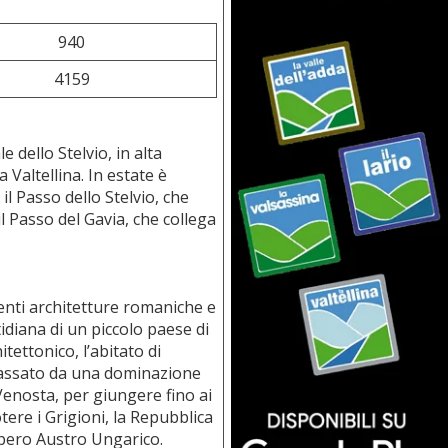
940
4159
 dello Stelvio, in alta
 Valtellina. In estate è
l Passo dello Stelvio, che
il Passo del Gavia, che collega
enti architetture romaniche e
tidiana di un piccolo paese di
ettonico, l’abitato di
è passato da una dominazione
i Venosta, per giungere fino ai
tere i Grigioni, la Repubblica
mpero Austro Ungarico.