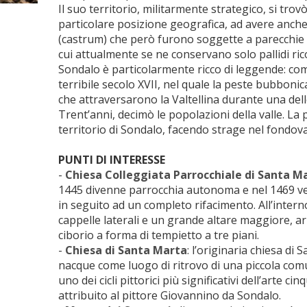
Il suo territorio, militarmente strategico, si tro
particolare posizione geografica, ad avere anche 
(castrum) che però furono soggette a parecchie 
cui attualmente se ne conservano solo pallidi rico
Sondalo è particolarmente ricco di leggende: com
terribile secolo XVII, nel quale la peste bubboni
che attraversarono la Valtellina durante una del
Trent’anni, decimò le popolazioni della valle. La
territorio di Sondalo, facendo strage nel fondov
PUNTI DI INTERESSE
-
Chiesa Colleggiata Parrocchiale di Santa M
1445 divenne parrocchia autonoma e nel 1469 
in seguito ad un completo rifacimento. All’intern
cappelle laterali e un grande altare maggiore, a
ciborio a forma di tempietto a tre piani.
-
Chiesa di Santa Marta
: l’originaria chiesa di 
nacque come luogo di ritrovo di una piccola comu
uno dei cicli pittorici più significativi dell’arte ci
attribuito al pittore Giovannino da Sondalo.