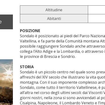
Altitudine
Abitanti
e
POSIZIONE
Sondalo è posizionato ai piedi del Parco Nazionale
Valtellina, e fa parte della Comunità montana Alta
possibile raggiungere Sondalo anche attraverso i
collega l’Alto Adige e la Lombardia, o attraverso 
le province di Brescia e Sondrio.
STORIA
Sondalo è un piccolo centro nel quale sono pres
affreschi del XIV secolo che illustrano la vita quo
montagna. Con il suo imponente complesso archit
Sondalo, come tutto il territorio Valtellinese, 
all’altra nel corso degli ultimi secoli: dai Viscont
giorni nostri, nella zona si sono avvicendati al po
Cisalpina, Napoleone, il Lombardo Veneto e l’I