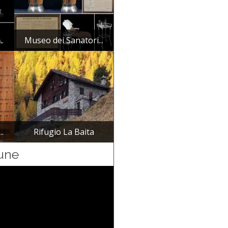
..
Museo dei Sanatori...
..
Rifugio La Baita
une