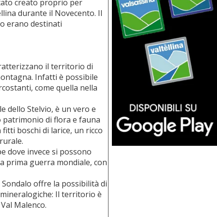
 stato creato proprio per
ellina durante il Novecento. Il
po erano destinati
tterizzano il territorio di
ntagna. Infatti è possibile
rcostanti, come quella nella
le dello Stelvio, è un vero e
o patrimonio di flora e fauna
itti boschi di larice, un ricco
rurale.
lpe dove invece si possono
ella prima guerra mondiale, con
 Sondalo offre la possibilità di
mineralogiche: Il territorio è
la Val Malenco.