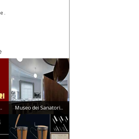
e .
e
..
Museo dei Sanatori...