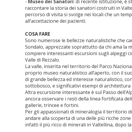
-
Museo dei Sanatori
: di recente istituzione, è
raccontare la storia dei sanatori costruiti in Valt
percorso di visita si svolge nei locali che un tem
all’accettazione dei pazienti.
COSA FARE
Sono numerose le bellezze naturalistiche che cara
Sondalo, apprezzate soprattutto da chi ama la mo
compiere interessanti escursioni sugli alpeggi ci
Valle di Rezzalo.
La valle, inserita nel territorio del Parco Naziona
proprio museo naturalistico all’aperto, con il su
di grande bellezza ed interesse naturalistico, con f
sottobosco, e significativi esempi di architettura 
Altra escursione interessante è sul Passo dell’A
ancora osservare i resti della linea fortificata d
gallerie, trincee e fortini.
Per gli appassionati di mineralogia il territorio di
andare alla scoperta di una delle più ricche zone 
infatti il più ricco di minerali in Valtellina, dopo 