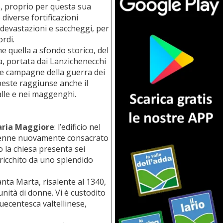
vò, proprio per questa sua
diverse fortificazioni
devastazioni e saccheggi, per
rdi.
e quella a sfondo storico, del
ca, portata dai Lanzichenecchi
le campagne della guerra dei
 peste raggiunse anche il
alle e nei maggenghi.
aria Maggiore
: l’edificio nel
venne nuovamente consacrato
o la chiesa presenta sei
rricchito da uno splendido
Santa Marta, risalente al 1340,
nità di donne. Vi è custodito
nquecentesca valtellinese,