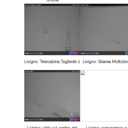
Livigno: Telecabina Tagliede 2
Livigno: Skiarea Mottolin
Livigno: vista sul centro del
Livigno: panoramica su