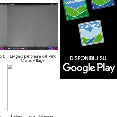
o 2
Livigno: panorama dal Park
Chalet Village
l
Livigno: centro del paese