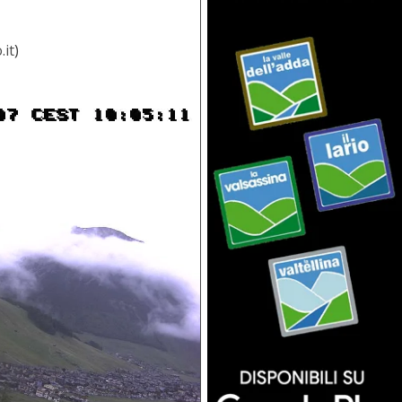
.it
)