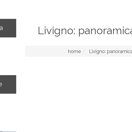
na
Livigno: panoramic
home
Livigno: panoramica
e