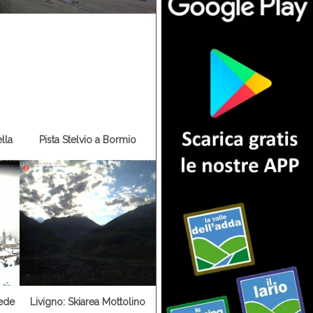
lla
Pista Stelvio a Bormio
iede
Livigno: Skiarea Mottolino