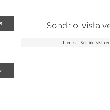
na
Sondrio: vista v
home
Sondrio: vista ve
e