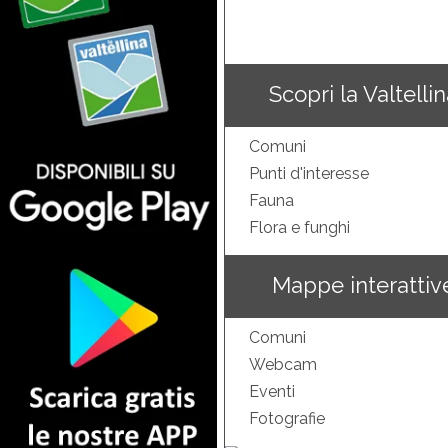
Scopri la Valtelli
Comuni
Punti d'interesse
Fauna
Flora e funghi
Mappe interattiv
Comuni
Webcam
Eventi
Fotografie