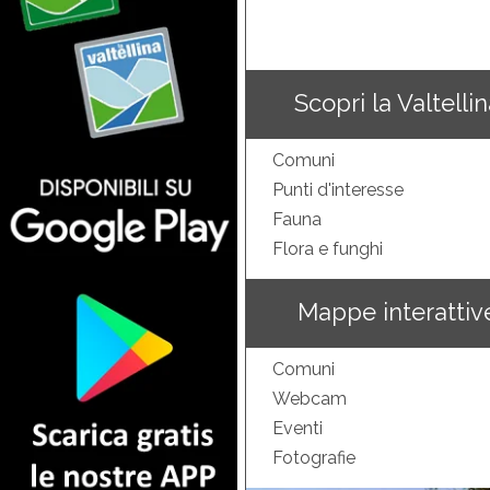
Scopri la Valtelli
Comuni
Punti d'interesse
Fauna
Flora e funghi
Mappe interattiv
Comuni
Webcam
Eventi
Fotografie