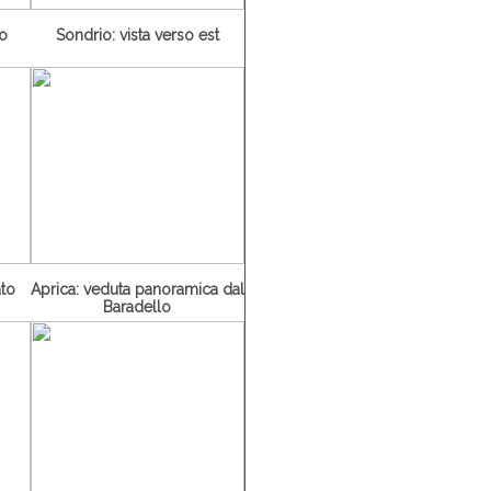
ro
Sondrio: vista verso est
ato
Aprica: veduta panoramica dal
Baradello