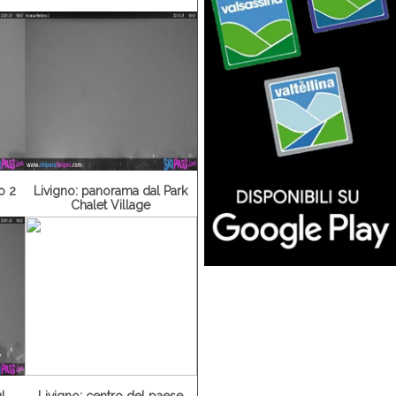
o 2
Livigno: panorama dal Park
Chalet Village
l
Livigno: centro del paese