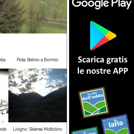
lla
Pista Stelvio a Bormio
iede
Livigno: Skiarea Mottolino