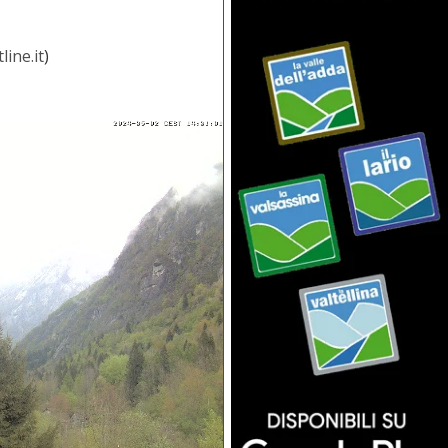
line.it
)