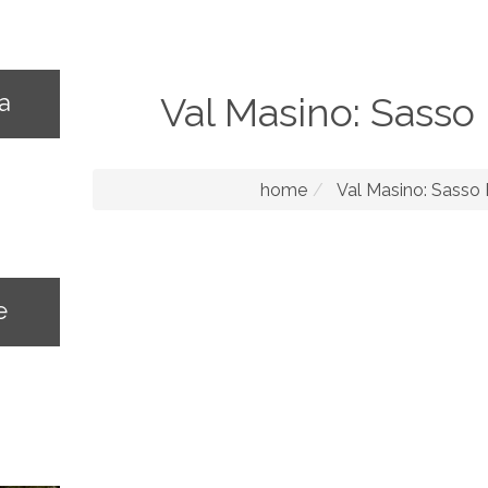
na
Val Masino: Sass
home
Val Masino: Sass
e