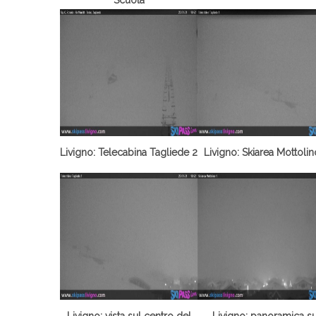
Livigno: Telecabina Tagliede 2
Livigno: Skiarea Mottolin
Livigno: vista sul centro del
Livigno: panoramica su