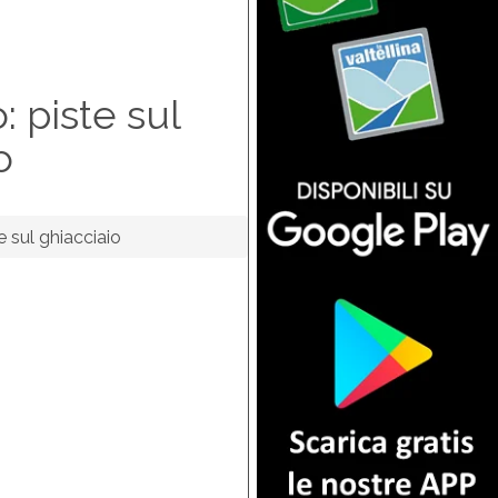
: piste sul
o
e sul ghiacciaio