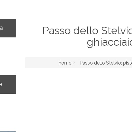
na
Passo dello Stelvio
ghiacciai
home
Passo dello Stelvio: pist
e