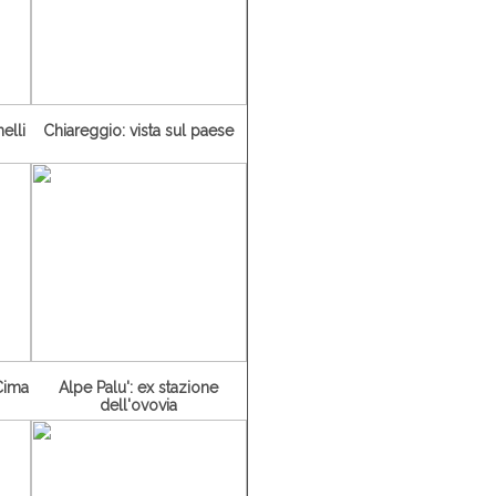
elli
Chiareggio: vista sul paese
Cima
Alpe Palu': ex stazione
dell'ovovia