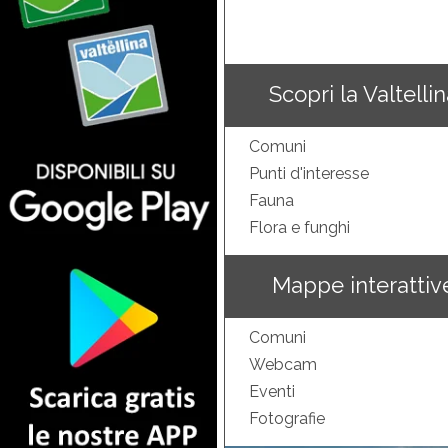
Scopri la Valtelli
Comuni
Punti d'interesse
Fauna
Flora e funghi
Mappe interattiv
Comuni
Webcam
Eventi
Fotografie