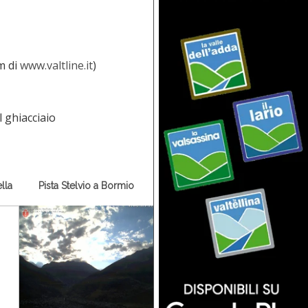
m di
www.valtline.it
)
lla
Pista Stelvio a Bormio