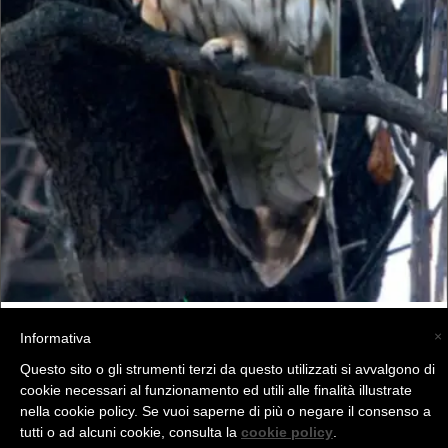
×
Informativa
Questo sito o gli strumenti terzi da questo utilizzati si avvalgono di
cookie necessari al funzionamento ed utili alle finalità illustrate
nella cookie policy. Se vuoi saperne di più o negare il consenso a
(C) La Valtellina - info@la-valtellina.com -
tutti o ad alcuni cookie, consulta la
cookie policy
.