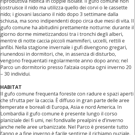
riproduttiva nidifica in coppie isolate. Il gufo comune non
costruisce il nido ma utilizza quello dei corvi o le cassette
nido; i giovani lasciano il nido dopo 3 settimane dalla
schiusa, ma sono indipendenti dopo circa due mesi di vita. Il
gufo comune ha abitudini prettamente notturne: durante il
giorno dorme mimetizzandosi tra i tronchi degli alberi,
mentre di notte caccia piccoli mammiferi, uccelli, rettili e
anfibi. Nella stagione invernale i gufi divengono gregari,
riunendosi in dormitori, che, in assenza di disturbo,
vengono frequentati regolarmente anno dopo anno; nel
Parco un dormitorio presso l’alzaia ospita ogni inverno 20
– 30 individui.
HABITAT
Il gufo comune frequenta foreste con radure e spazi aperti
che sfrutta per la caccia. È diffuso in gran parte delle aree
temperate e boreali di Europa, Asia e nord America. In
Lombardia il gufo comune è presente lungo il corso
planiziale dei fi umi, nei fondivalle prealpini e d’inverno
anche nelle aree urbanizzate. Nel Parco è presente tutto
l’anno e a fine inverno è facile sentirne il richiamo nuziale,