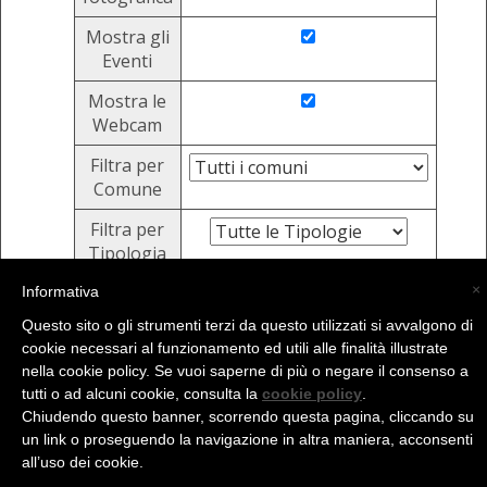
Mostra gli
Eventi
Mostra le
Webcam
Filtra per
Comune
Filtra per
Tipologia
×
Informativa
Invia
Questo sito o gli strumenti terzi da questo utilizzati si avvalgono di
cookie necessari al funzionamento ed utili alle finalità illustrate
nella cookie policy. Se vuoi saperne di più o negare il consenso a
(C) La Valtellina - info@la-valtellina.com -
tutti o ad alcuni cookie, consulta la
cookie policy
.
Chiudendo questo banner, scorrendo questa pagina, cliccando su
un link o proseguendo la navigazione in altra maniera, acconsenti
all’uso dei cookie.