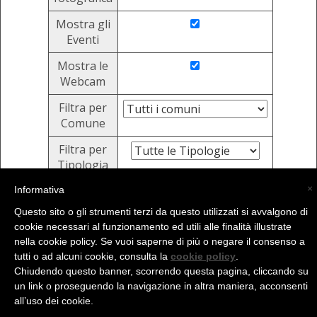
Mostra gli
Eventi
Mostra le
Webcam
Filtra per
Comune
Filtra per
Tipologia
×
Informativa
Invia
Questo sito o gli strumenti terzi da questo utilizzati si avvalgono di
cookie necessari al funzionamento ed utili alle finalità illustrate
nella cookie policy. Se vuoi saperne di più o negare il consenso a
(C) La Valtellina - info@la-valtellina.com -
tutti o ad alcuni cookie, consulta la
cookie policy
.
Chiudendo questo banner, scorrendo questa pagina, cliccando su
un link o proseguendo la navigazione in altra maniera, acconsenti
all’uso dei cookie.