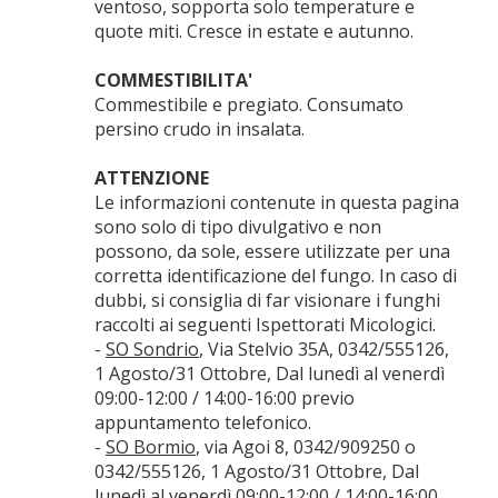
ventoso, sopporta solo temperature e
quote miti. Cresce in estate e autunno.
COMMESTIBILITA'
Commestibile e pregiato. Consumato
persino crudo in insalata.
ATTENZIONE
Le informazioni contenute in questa pagina
sono solo di tipo divulgativo e non
possono, da sole, essere utilizzate per una
corretta identificazione del fungo. In caso di
dubbi, si consiglia di far visionare i funghi
raccolti ai seguenti Ispettorati Micologici.
-
SO Sondrio
, Via Stelvio 35A, 0342/555126,
1 Agosto/31 Ottobre, Dal lunedì al venerdì
09:00-12:00 / 14:00-16:00 previo
appuntamento telefonico.
-
SO Bormio
, via Agoi 8, 0342/909250 o
0342/555126, 1 Agosto/31 Ottobre, Dal
lunedì al venerdì 09:00-12:00 / 14:00-16:00