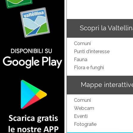
Scopri la Valtelli
Comuni
Punti d'interesse
Fauna
Flora e funghi
Mappe interattiv
Comuni
Webcam
Eventi
Fotografie