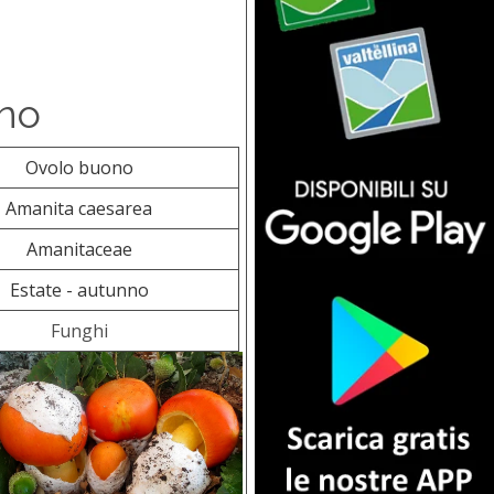
no
Ovolo buono
Amanita caesarea
Amanitaceae
Estate - autunno
Funghi