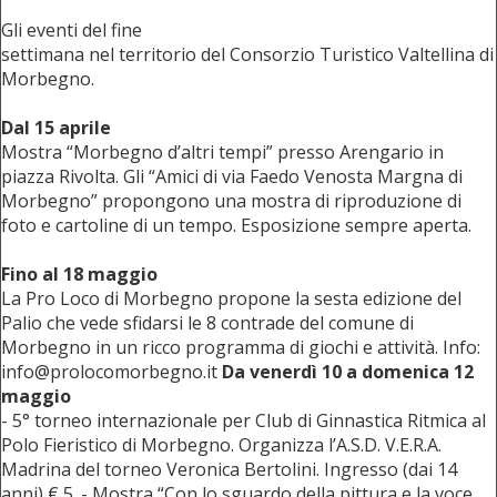
Gli eventi del fine
settimana nel territorio del Consorzio Turistico Valtellina di
Morbegno.
Dal 15 aprile
Mostra “Morbegno d’altri tempi” presso Arengario in
piazza Rivolta. Gli “Amici di via Faedo Venosta Margna di
Morbegno” propongono una mostra di riproduzione di
foto e cartoline di un tempo. Esposizione sempre aperta.
Fino al 18 maggio
La Pro Loco di Morbegno propone la sesta edizione del
Palio che vede sfidarsi le 8 contrade del comune di
Morbegno in un ricco programma di giochi e attività. Info:
info@prolocomorbegno.it
Da venerdì 10 a domenica 12
maggio
- 5° torneo internazionale per Club di Ginnastica Ritmica al
Polo Fieristico di Morbegno. Organizza l’A.S.D. V.E.R.A.
Madrina del torneo Veronica Bertolini. Ingresso (dai 14
anni) € 5. - Mostra “Con lo sguardo della pittura e la voce