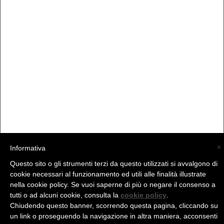
×
Informativa
Questo sito o gli strumenti terzi da questo utilizzati si avvalgono di
(C) La Valtellina - info@la-valtellina.com -
cookie necessari al funzionamento ed utili alle finalità illustrate
nella cookie policy. Se vuoi saperne di più o negare il consenso a
tutti o ad alcuni cookie, consulta la
cookie policy
.
Chiudendo questo banner, scorrendo questa pagina, cliccando su
un link o proseguendo la navigazione in altra maniera, acconsenti