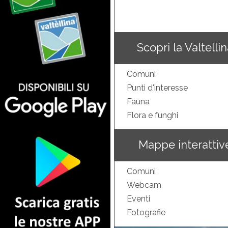
Scopri la Valtelli
Comuni
Punti d'interesse
Fauna
Flora e funghi
Mappe interattiv
Comuni
Webcam
Eventi
Fotografie