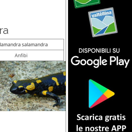
ra
lamandra salamandra
Anfibi