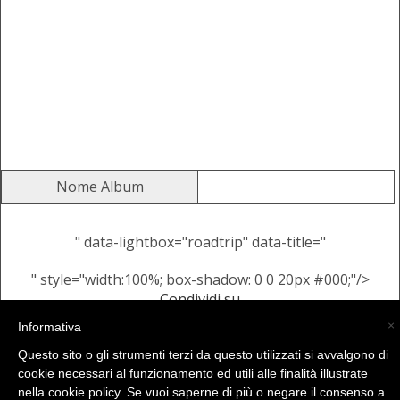
Nome Album
" data-lightbox="roadtrip" data-title="
" style="width:100%; box-shadow: 0 0 20px #000;"/>
Condividi su
Alcune Immagini Casuali dallo
×
Informativa
stesso Album
Questo sito o gli strumenti terzi da questo utilizzati si avvalgono di
cookie necessari al funzionamento ed utili alle finalità illustrate
nella cookie policy. Se vuoi saperne di più o negare il consenso a