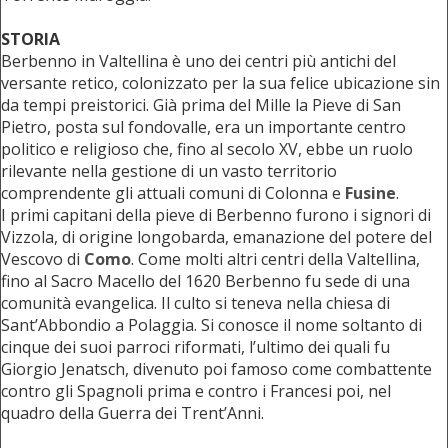
STORIA
Berbenno in Valtellina è uno dei centri più antichi del
versante retico, colonizzato per la sua felice ubicazione sin
da tempi preistorici. Già prima del Mille la Pieve di San
Pietro, posta sul fondovalle, era un importante centro
politico e religioso che, fino al secolo XV, ebbe un ruolo
rilevante nella gestione di un vasto territorio
comprendente gli attuali comuni di Colonna e
Fusine
.
I primi capitani della pieve di Berbenno furono i signori di
Vizzola, di origine longobarda, emanazione del potere del
Vescovo di
Como
. Come molti altri centri della Valtellina,
fino al Sacro Macello del 1620 Berbenno fu sede di una
comunità evangelica. Il culto si teneva nella chiesa di
Sant’Abbondio a Polaggia. Si conosce il nome soltanto di
cinque dei suoi parroci riformati, l’ultimo dei quali fu
Giorgio Jenatsch, divenuto poi famoso come combattente
contro gli Spagnoli prima e contro i Francesi poi, nel
quadro della Guerra dei Trent’Anni.