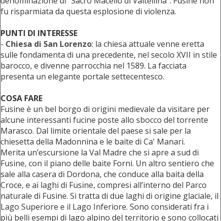
denominazione di ”Sacro Macello di Valtellina”. Fusine non
fu risparmiata da questa esplosione di violenza.
PUNTI DI INTERESSE
-
Chiesa di San Lorenzo
: la chiesa attuale venne eretta
sulle fondamenta di una precedente, nel secolo XVII in stile
barocco, e divenne parrocchia nel 1589. La facciata
presenta un elegante portale settecentesco.
COSA FARE
Fusine è un bel borgo di origini medievale da visitare per
alcune interessanti fucine poste allo sbocco del torrente
Marasco. Dal limite orientale del paese si sale per la
chiesetta della Madonnina e le baite di Ca' Manari.
Merita un’escursione la Val Madre che si apre a sud di
Fusine, con il piano delle baite Forni. Un altro sentiero che
sale alla casera di Dordona, che conduce alla baita della
Croce, e ai laghi di Fusine, compresi all’interno del Parco
naturale di Fusine. Si tratta di due laghi di origine glaciale, il
Lago Superiore e il Lago Inferiore. Sono considerati fra i
più belli esempi di lago alpino del territorio e sono collocati