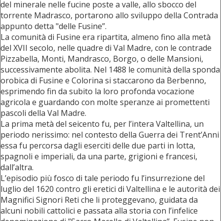
del minerale nelle fucine poste a valle, allo sbocco del
torrente Madrasco, portarono allo sviluppo della Contrada
appunto detta "delle Fusine”.
La comunità di Fusine era ripartita, almeno fino alla metà
del XVII secolo, nelle quadre di Val Madre, con le contrade
Pizzabella, Monti, Mandrasco, Borgo, o delle Mansioni,
successivamente abolita. Nel 1488 le comunità della sponda
orobica di Fusine e Colorina si staccarono da Berbenno,
esprimendo fin da subito la loro profonda vocazione
agricola e guardando con molte speranze ai promettenti
pascoli della Val Madre.
La prima metà del seicento fu, per l’intera Valtellina, un
periodo nerissimo: nel contesto della Guerra dei Trent’Anni
essa fu percorsa dagli eserciti delle due parti in lotta,
spagnoli e imperiali, da una parte, grigioni e francesi,
dall’altra.
L’episodio più fosco di tale periodo fu l’insurrezione del
luglio del 1620 contro gli eretici di Valtellina e le autorità dei
Magnifici Signori Reti che li proteggevano, guidata da
alcuni nobili cattolici e passata alla storia con l’infelice