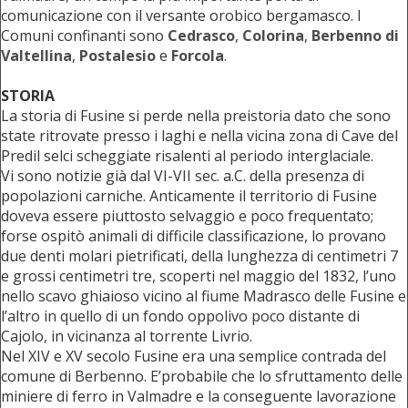
comunicazione con il versante orobico bergamasco. I
Comuni confinanti sono
Cedrasco
,
Colorina
,
Berbenno di
Valtellina
,
Postalesio
e
Forcola
.
STORIA
La storia di Fusine si perde nella preistoria dato che sono
state ritrovate presso i laghi e nella vicina zona di Cave del
Predil selci scheggiate risalenti al periodo interglaciale.
Vi sono notizie già dal VI-VII sec. a.C. della presenza di
popolazioni carniche. Anticamente il territorio di Fusine
doveva essere piuttosto selvaggio e poco frequentato;
forse ospitò animali di difficile classificazione, lo provano
due denti molari pietrificati, della lunghezza di centimetri 7
e grossi centimetri tre, scoperti nel maggio del 1832, l’uno
nello scavo ghiaioso vicino al fiume Madrasco delle Fusine e
l’altro in quello di un fondo oppolivo poco distante di
Cajolo, in vicinanza al torrente Livrio.
Nel XIV e XV secolo Fusine era una semplice contrada del
comune di Berbenno. E’probabile che lo sfruttamento delle
miniere di ferro in Valmadre e la conseguente lavorazione