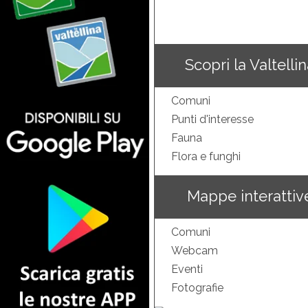
Scopri la Valtelli
Comuni
Punti d'interesse
Fauna
Flora e funghi
Mappe interattiv
Comuni
Webcam
Eventi
Fotografie