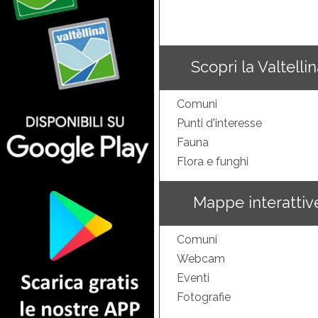
Scopri la Valtelli
Comuni
Punti d'interesse
Fauna
Flora e funghi
Mappe interattiv
Comuni
Webcam
Eventi
Fotografie