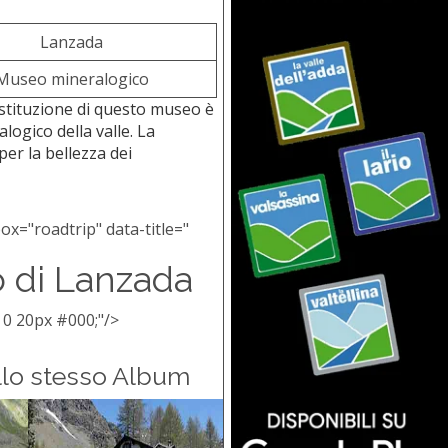
Lanzada
Museo mineralogico
istituzione di questo museo è
ogico della valle. La
per la bellezza dei
x="roadtrip" data-title="
 di Lanzada
 0 20px #000;"/>
llo stesso Album