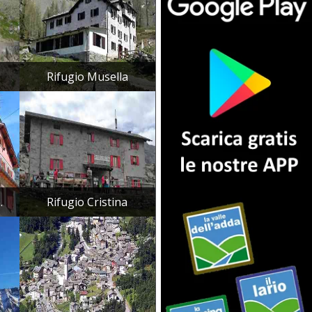
.
Rifugio Musella
.
Rifugio Cristina