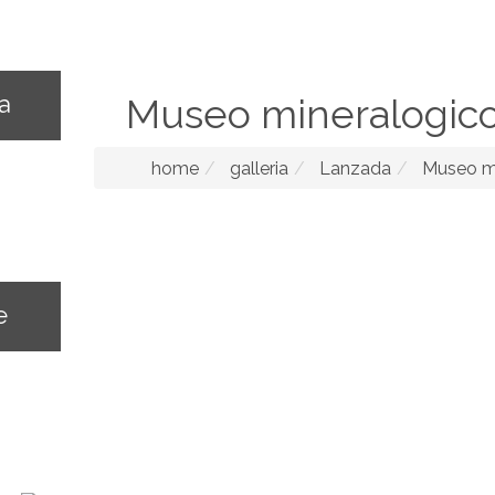
na
Museo mineralogico
home
galleria
Lanzada
Museo mi
e