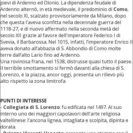
pievi di Ardenno ed Olonio. La dipendenza feudale di
Ardenno alternò, in età medievale, il predominio di
Como
,
nel secolo XI, scalzato provvisoriamente da Milano, dopo
che questa l'aveva sconfitta nella decennale guerra del
1118-27, e di nuovo affermato nella seconda metà del
secolo XII grazie al favore dell'imperatore Federico I di
Svevia, il Barbarossa. Nel 1015, infatti, l’imperatore Enrico II
aveva donato all’abbazia di S. Abbondio di Como molte
terre dall’alto Lario fino ad Ardenno.
Una rovinosa frana, nel 1538, distrusse quasi tutto il paese.
Il terribile smottamento si fermò davanti alla chiesa di S.
Lorenzo, e la piazza, ancor oggi, presenta un rilievo più
alto rispetto la zona limitrofa.
PUNTI DI INTERESSE
-
Collegiata di S. Lorenzo
: fu edificata nel 1497. Al suo
interno uno dei maggiori capolavori dell'arte religiosa
valtellinese: l'ancona lignea, intagliata e scolpita, dipinta e
dorata.