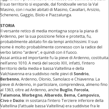
Il suo territorio si espande, dal fondovalle verso la Val
Masino, con i nuclei abitati di Masino, Cavallari, Arsizio,
Scheneno, Gaggio, Biolo e Piazzalunga.
STORIA
Il versante retico di media montagna sopra la piana di
Ardenno, per la sua posizione felice e protetta, fu,
probabilmente abitato fin da tempi antichissimi. Il suo
nome è molto probabilmente connesso con la radice del
verbo latino "ardere", e quindi con il fuoco.
Assai antica ed importante fu la pieve di Ardenno, costituita
nell’anno 1010. A metà del secolo XIII, infatti, l’intero
territorio della media e bassa Valtellina e della
Valchiavenna era suddiviso nelle pievi di
Sondrio
,
Berbenno
, Ardenno, Olonio, Samolaco e Chiavenna. La
pieve di Ardenno, in particolare, comprendeva, almeno fino
al 1363, oltre ad Ardenno, anche
Buglio
,
Forcola
,
Talamona
,
Morbegno
,
Albaredo
,
Bema, Campovico,
Civo
e
Dazio
: in sostanza l’intero Terziere inferiore della
Valtellina (l’attuale bassa Valtellina) era suddivise fra le