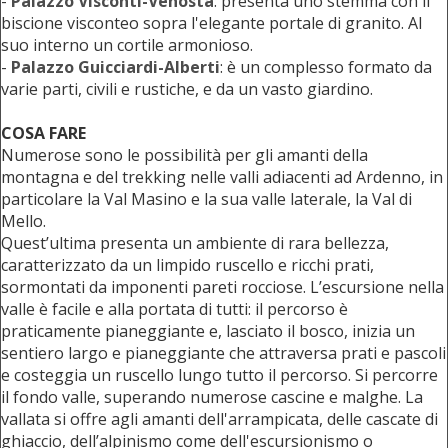
-
Palazzo Visconti-Venosta
: presenta uno stemma con il
biscione visconteo sopra l'elegante portale di granito. Al
suo interno un cortile armonioso.
-
Palazzo Guicciardi-Alberti
: è un complesso formato da
varie parti, civili e rustiche, e da un vasto giardino.
COSA FARE
Numerose sono le possibilità per gli amanti della
montagna e del trekking nelle valli adiacenti ad Ardenno, in
particolare la Val Masino e la sua valle laterale, la Val di
Mello.
Quest’ultima presenta un ambiente di rara bellezza,
caratterizzato da un limpido ruscello e ricchi prati,
sormontati da imponenti pareti rocciose. L’escursione nella
valle è facile e alla portata di tutti: il percorso è
praticamente pianeggiante e, lasciato il bosco, inizia un
sentiero largo e pianeggiante che attraversa prati e pascoli
e costeggia un ruscello lungo tutto il percorso. Si percorre
il fondo valle, superando numerose cascine e malghe. La
vallata si offre agli amanti dell'arrampicata, delle cascate di
ghiaccio, dell’alpinismo come dell'escursionismo o