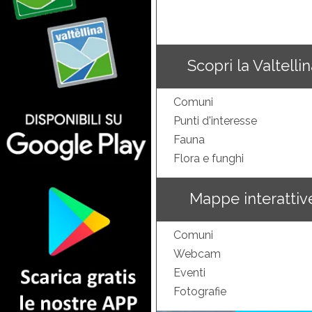
Scopri la Valtelli
Comuni
Punti d'interesse
Fauna
Flora e funghi
Mappe interattiv
Comuni
Webcam
Eventi
Fotografie