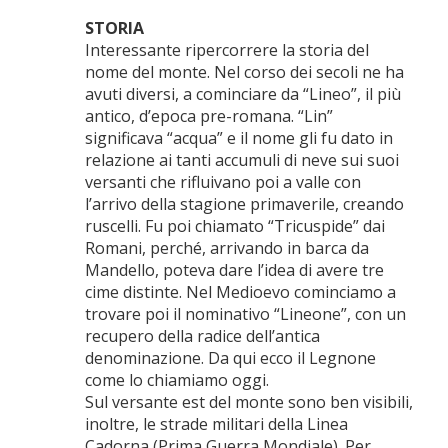
STORIA
Interessante ripercorrere la storia del
nome del monte. Nel corso dei secoli ne ha
avuti diversi, a cominciare da “Lineo”, il più
antico, d’epoca pre-romana. “Lin”
significava “acqua” e il nome gli fu dato in
relazione ai tanti accumuli di neve sui suoi
versanti che rifluivano poi a valle con
l’arrivo della stagione primaverile, creando
ruscelli. Fu poi chiamato “Tricuspide” dai
Romani, perché, arrivando in barca da
Mandello, poteva dare l’idea di avere tre
cime distinte. Nel Medioevo cominciamo a
trovare poi il nominativo “Lineone”, con un
recupero della radice dell’antica
denominazione. Da qui ecco il Legnone
come lo chiamiamo oggi.
Sul versante est del monte sono ben visibili,
inoltre, le strade militari della Linea
Cadorna (Prima Guerra Mondiale). Per