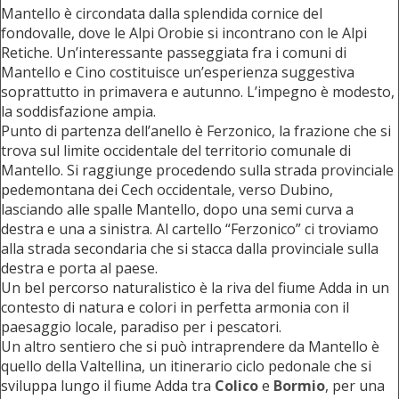
Mantello è circondata dalla splendida cornice del
fondovalle, dove le Alpi Orobie si incontrano con le Alpi
Retiche. Un’interessante passeggiata fra i comuni di
Mantello e Cino costituisce un’esperienza suggestiva
soprattutto in primavera e autunno. L’impegno è modesto,
la soddisfazione ampia.
Punto di partenza dell’anello è Ferzonico, la frazione che si
trova sul limite occidentale del territorio comunale di
Mantello. Si raggiunge procedendo sulla strada provinciale
pedemontana dei Cech occidentale, verso Dubino,
lasciando alle spalle Mantello, dopo una semi curva a
destra e una a sinistra. Al cartello “Ferzonico” ci troviamo
alla strada secondaria che si stacca dalla provinciale sulla
destra e porta al paese.
Un bel percorso naturalistico è la riva del fiume Adda in un
contesto di natura e colori in perfetta armonia con il
paesaggio locale, paradiso per i pescatori.
Un altro sentiero che si può intraprendere da Mantello è
quello della Valtellina, un itinerario ciclo pedonale che si
sviluppa lungo il fiume Adda tra
Colico
e
Bormio
, per una