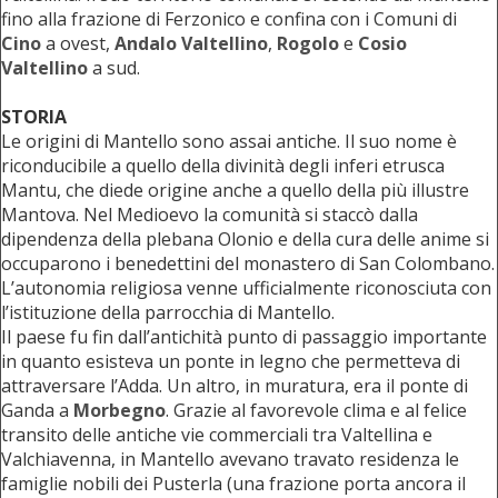
fino alla frazione di Ferzonico e confina con i Comuni di
Cino
a ovest,
Andalo Valtellino
,
Rogolo
e
Cosio
Valtellino
a sud.
STORIA
Le origini di Mantello sono assai antiche. Il suo nome è
riconducibile a quello della divinità degli inferi etrusca
Mantu, che diede origine anche a quello della più illustre
Mantova. Nel Medioevo la comunità si staccò dalla
dipendenza della plebana Olonio e della cura delle anime si
occuparono i benedettini del monastero di San Colombano.
L’autonomia religiosa venne ufficialmente riconosciuta con
l’istituzione della parrocchia di Mantello.
Il paese fu fin dall’antichità punto di passaggio importante
in quanto esisteva un ponte in legno che permetteva di
attraversare l’Adda. Un altro, in muratura, era il ponte di
Ganda a
Morbegno
. Grazie al favorevole clima e al felice
transito delle antiche vie commerciali tra Valtellina e
Valchiavenna, in Mantello avevano travato residenza le
famiglie nobili dei Pusterla (una frazione porta ancora il