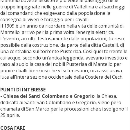
Mantello dovette assistere più volte al passaggio delle
truppe impegnate nelle guerre di Valtellina e ai saccheggi
dai comandanti che esigevano dalla popolazione la
consegna di viveri e foraggio per i cavalli.
Il 1909 è un anno da ricordare nella vita delle comunità di
Mantello: arrivò per la prima volta l’energia elettrica.
L’evento, accolto festosamente dalle popolazioni, fu reso
possibile dalla costruzione, da parte della ditta Castelli, di
una centralina sul torrente Pusterlaa. Così quel torrente le
cui acque, secondo un’antica leggenda, avevano investito e
raso al suolo la casa dei nobili Pusterlaa di Mantello per
punire i balli licenziosi che vi si tenevano, ora assicurava
luce all’intera sezione occidentale della Costiera dei Cech.
PUNTI DI INTERESSE
-
Chiesa dei Santi Colombano e Gregorio
: la Chiesa,
dedicata ai Santi San Colombano e Gregorio, viene però
chiamata di San Marco per le processioni che si svolgono il
25 aprile.
COSA FARE