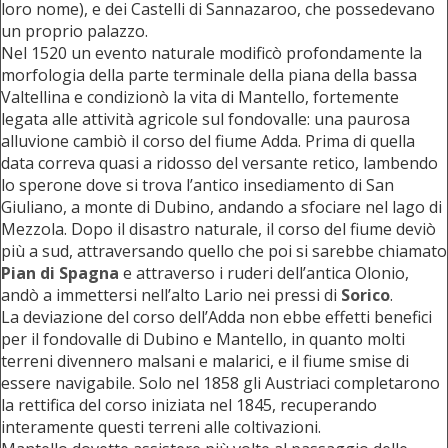
loro nome), e dei Castelli di Sannazaroo, che possedevano
un proprio palazzo.
Nel 1520 un evento naturale modificò profondamente la
morfologia della parte terminale della piana della bassa
Valtellina e condizionò la vita di Mantello, fortemente
legata alle attività agricole sul fondovalle: una paurosa
alluvione cambiò il corso del fiume Adda. Prima di quella
data correva quasi a ridosso del versante retico, lambendo
lo sperone dove si trova l’antico insediamento di San
Giuliano, a monte di Dubino, andando a sfociare nel lago di
Mezzola. Dopo il disastro naturale, il corso del fiume deviò
più a sud, attraversando quello che poi si sarebbe chiamato
Pian di Spagna
e attraverso i ruderi dell’antica Olonio,
andò a immettersi nell’alto Lario nei pressi di
Sorico
.
La deviazione del corso dell’Adda non ebbe effetti benefici
per il fondovalle di Dubino e Mantello, in quanto molti
terreni divennero malsani e malarici, e il fiume smise di
essere navigabile. Solo nel 1858 gli Austriaci completarono
la rettifica del corso iniziata nel 1845, recuperando
interamente questi terreni alle coltivazioni.