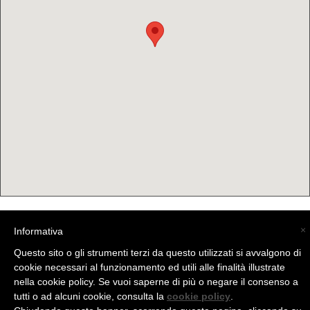
×
Informativa
(C) La Valtellina - info@la-valtellina.com -
Questo sito o gli strumenti terzi da questo utilizzati si avvalgono di
cookie necessari al funzionamento ed utili alle finalità illustrate
nella cookie policy. Se vuoi saperne di più o negare il consenso a
tutti o ad alcuni cookie, consulta la
cookie policy
.