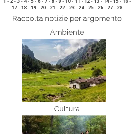
1
-
2
-
3
-
4
-
5
-
6
-
7
-
8
-
9
-
10
-
11
-
12
-
13
-
14
-
15
-
16
-
17
-
18
-
19
-
20
-
21
-
22
-
23
-
24
-
25
-
26
-
27
-
28
Raccolta notizie per argomento
Ambiente
Cultura