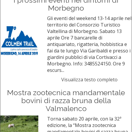
I prossimi eventi nei dintorni di
Morbegno
Gli eventi del weekend 13-14 aprile nel
territorio del Consorzio Turistico
Valtellina di Morbegno. Sabato 13
aprile Ore 7 bancarelle di
antiquariato, rigatteria, hobbistica e
fai da te lungo Via Garibaldi e presso i
giardini pubblici di via Cortivacci a
Morbegno. Info: 3485524150. Ore 9
escurs...
Visualizza testo completo
Mostra zootecnica mandamentale
bovini di razza bruna della
Valmalenco
Torna sabato 20 aprile, con la 32ª
edizione, la “Mostra zootecnica
mandamentale bovini di razza bruna