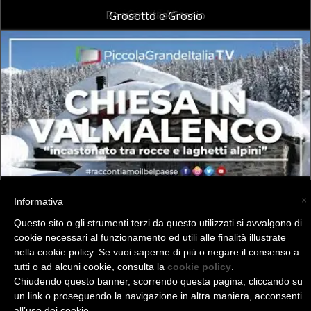
Altri video della stessa playlist
Albosaggia
Aprica
Albaredo per San Marco
Berbenno
Bianzone
Estate a Bormio
Caiolo
Castione Andevenno
Cercino
Chiuro
Cosio Valtellino
Verso Dazio
Delebio
Gerola Alta
Benvenuti a Grosio
Grosotto e Grosio
Chiesa in Valmalenco
Poggiridenti
Piramidi di Postalesio
Ponte in Valtellina
Val di Mello
Pedesina
Sondalo
Spriana
Villa di Tirano
Santa Caterina Valfurva
Valdisotto
Valdidentro
Tresivio
Val Masino
Traona in cantina 2016
Tovo di Sant'Agata
Valtartano
×
Teglio
Tirano
Informativa
Talamona
Sondrio
Livigno
Mazzo di Valtellina
Castello dell'acqua
Morbegno
Cino
Cedrasco
Questo sito o gli strumenti terzi da questo utilizzati si avvalgono di
cookie necessari al funzionamento ed utili alle finalità illustrate
nella cookie policy. Se vuoi saperne di più o negare il consenso a
(C) La Valtellina - info@la-valtellina.com -
tutti o ad alcuni cookie, consulta la
cookie policy
.
Chiudendo questo banner, scorrendo questa pagina, cliccando su
un link o proseguendo la navigazione in altra maniera, acconsenti
all’uso dei cookie.