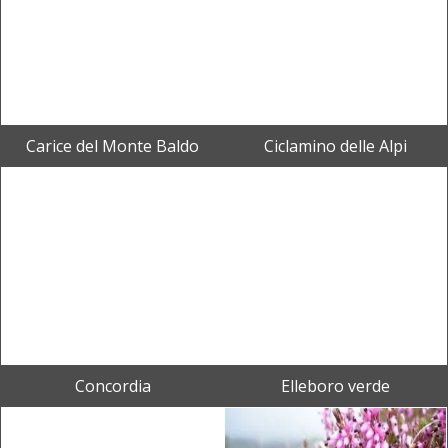
Carice del Monte Baldo
Ciclamino delle Alpi
Concordia
Elleboro verde