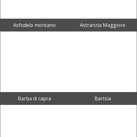
Asfodelo montano
Astranzia Maggiore
Barba di capra
Bartsia