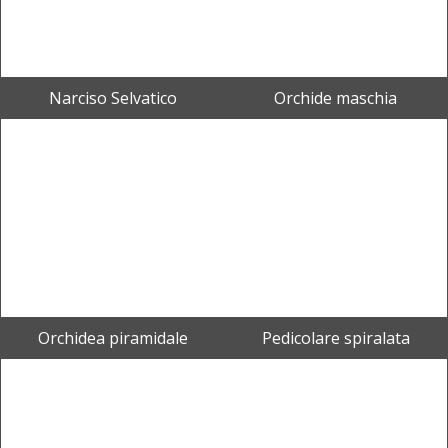
Narciso Selvatico
Orchide maschia
Orchidea piramidale
Pedicolare spiralata