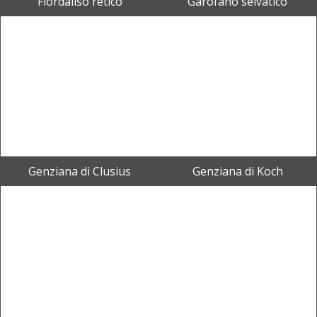
Fiordaliso retico
Garofano selvatico
Genziana di Clusius
Genziana di Koch