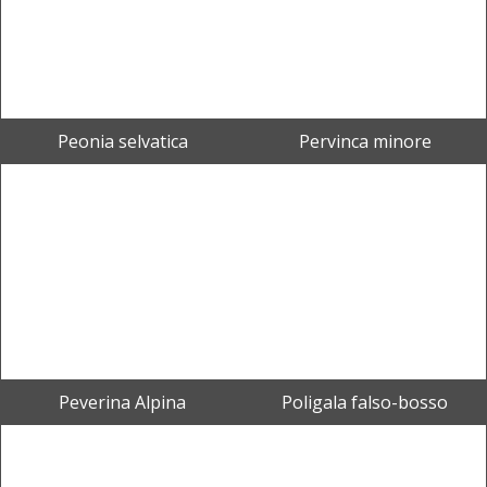
Peonia selvatica
Pervinca minore
Peverina Alpina
Poligala falso-bosso