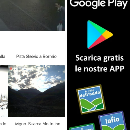
lla
Pista Stelvio a Bormio
iede
Livigno: Skiarea Mottolino