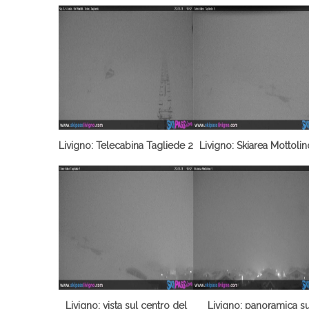
Livigno: Telecabina Tagliede 2
Livigno: Skiarea Mottolin
Livigno: vista sul centro del
Livigno: panoramica su