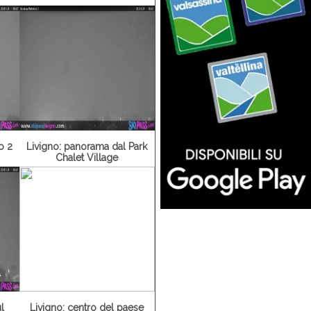
o 2
Livigno: panorama dal Park
Chalet Village
l
Livigno: centro del paese