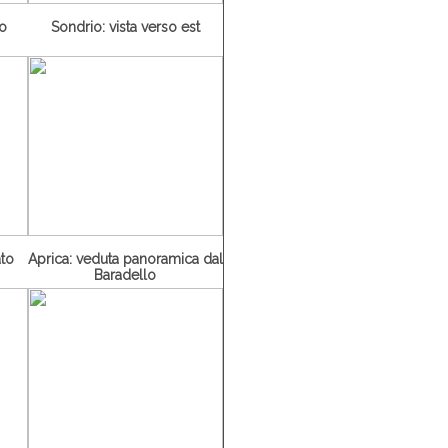
ro
Sondrio: vista verso est
ato
Aprica: veduta panoramica dal
Baradello