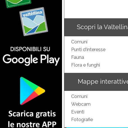
Scopri la Valtelli
Comuni
Punti d'interesse
Fauna
Flora e funghi
Mappe interattiv
Comuni
Webcam
Eventi
Fotografie