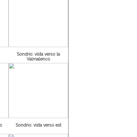
Sondrio: vista verso la
Valmalenco
ro
Sondrio: vista verso est