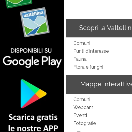
Scopri la Valtelli
Comuni
Punti d'interesse
Fauna
Flora e funghi
Mappe interattiv
Comuni
Webcam
Eventi
Fotografie