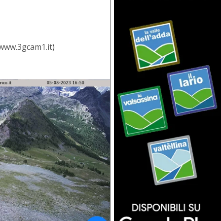
www.3gcam1.it
)