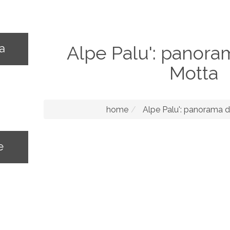
na
Alpe Palu': panor
Motta
home
Alpe Palu': panorama 
e