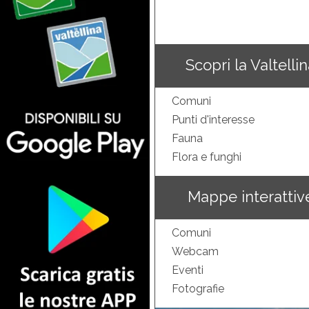
Scopri la Valtelli
Comuni
Punti d'interesse
Fauna
Flora e funghi
Mappe interattiv
Comuni
Webcam
Eventi
Fotografie