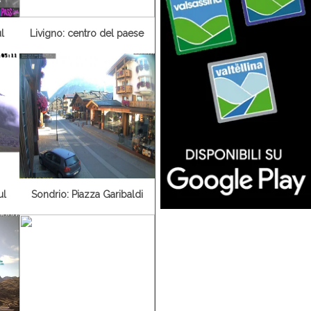
l
Livigno: centro del paese
ul
Sondrio: Piazza Garibaldi