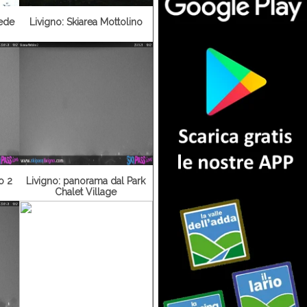
iede
Livigno: Skiarea Mottolino
o 2
Livigno: panorama dal Park
Chalet Village