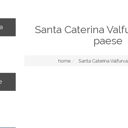
na
Santa Caterina Valf
paese
home
Santa Caterina Valfurva
e