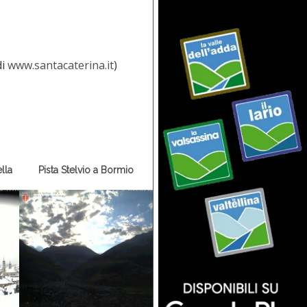
di
www.santacaterina.it
)
lla
Pista Stelvio a Bormio