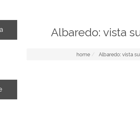
na
Albaredo: vista su
home
Albaredo: vista sul
e