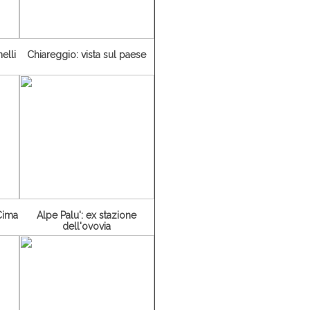
elli
Chiareggio: vista sul paese
Cima
Alpe Palu': ex stazione
dell'ovovia