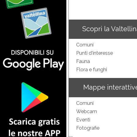
Scopri la Valtelli
Comuni
Punti d'interesse
Fauna
Flora e funghi
Mappe interattiv
Comuni
Webcam
Eventi
Fotografie